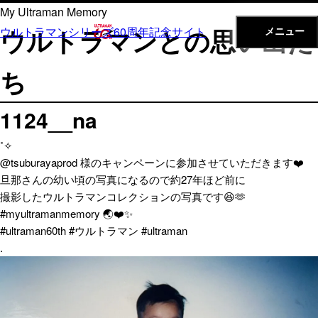
内
My Ultraman Memory
容
ウルトラマンとの思い出た
ウルトラマンシリーズ60周年記念サイト
メニュー
を
ス
ち
キ
ッ
1124__na
プ
˚✧
@tsuburayaprod 様のキャンペーンに参加させていただきます❤️
旦那さんの幼い頃の写真になるので約27年ほど前に
撮影したウルトラマンコレクションの写真です😆🫶
#myultramanmemory 🌏❤️✨
#ultraman60th #ウルトラマン #ultraman
.