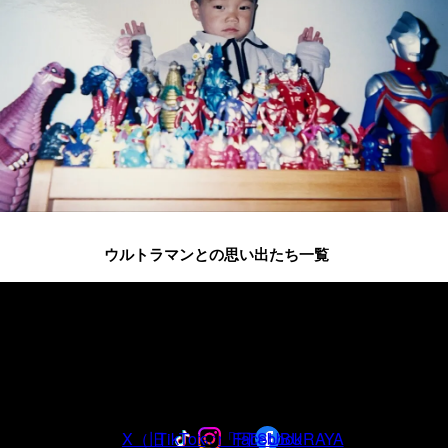
ウルトラマンとの思い出たち一覧
ウルトラマンシリーズ
60周年の
最新情報は
公式アカウントを
フ
ォロー
X（旧
TikTok
Instagram
「円
Facebook
TSUBURAYA