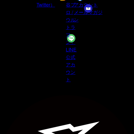
Twitter）
谷プ
アカウント
ロ /
メールマガジ
ウル
ン
トラ
マ
ン」
LINE
公式
アカ
ウン
ト