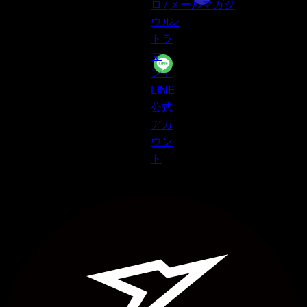
ロ /
メールマガジ
ウル
ン
トラ
マ
ン」
LINE
公式
アカ
ウン
ト