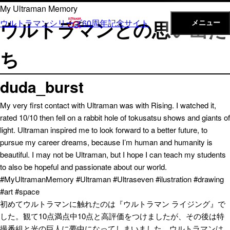
内
My Ultraman Memory
容
ウルトラマンとの思い出た
ウルトラマンシリーズ60周年記念サイト
メニュー
を
ス
ち
キ
ッ
duda_burst
プ
My very first contact with Ultraman was with Rising. I watched it,
rated 10/10 then fell on a rabbit hole of tokusatsu shows and giants of
light. Ultraman inspired me to look forward to a better future, to
pursue my career dreams, because I’m human and humanity is
beautiful. I may not be Ultraman, but I hope I can teach my students
to also be hopeful and passionate about our world.
#MyUltramanMemory #Ultraman #Ultraseven #ilustration #drawing
#art #space
初めてウルトラマンに触れたのは『ウルトラマン ライジング』で
した。観て10点満点中10点と高評価をつけましたが、その後は特
撮番組と光の巨人に夢中になってしまいました。ウルトラマンは