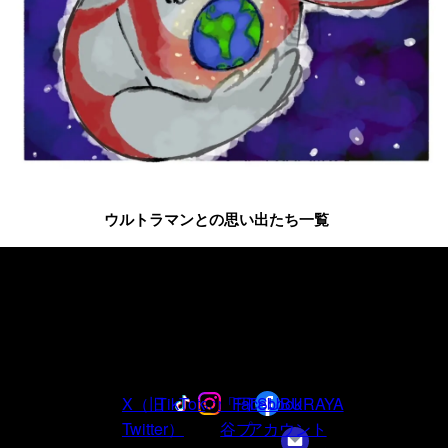
ウルトラマンとの思い出たち一覧
ウルトラマンシリーズ
60周年の
最新情報は
公式アカウントを
フ
ォロー
X（旧
TikTok
Instagram
「円
Facebook
TSUBURAYA
Twitter）
谷プ
アカウント