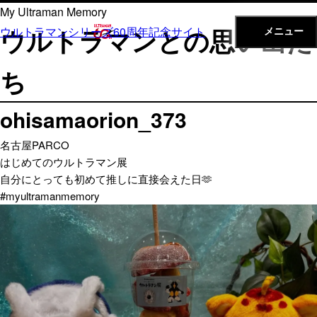
内
My Ultraman Memory
容
ウルトラマンとの思い出た
ウルトラマンシリーズ60周年記念サイト
メニュー
を
ス
ち
キ
ッ
ohisamaorion_373
プ
名古屋PARCO
はじめてのウルトラマン展
自分にとっても初めて推しに直接会えた日🫶
#myultramanmemory