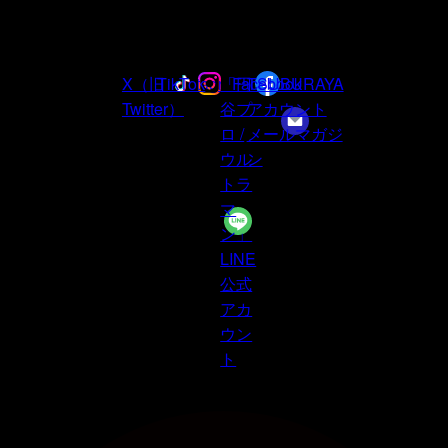
ォロー
X（旧
TikTok
Instagram
「円
Facebook
TSUBURAYA
Twitter）
谷プ
アカウント
ロ /
メールマガジ
ウル
ン
トラ
マ
ン」
LINE
公式
アカ
ウン
ト