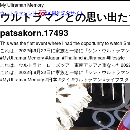
内
My Ultraman Memory
容
ウルトラマンとの思い出た
ウルトラマンシリーズ60周年記念サイト
を
ス
patsakorn.17493
キ
ッ
This was the first event where I had the opportunity to watch 
プ
これは、2022年9月22日に家族と一緒に『シン・ウルトラ
#MyUltramanMemory #Japan #Thailand #Ultraman #lifestyle
これは、ウルトラヒーローズツアー東南アジアと重なった202
これは、2022年9月22日に家族と一緒に『シン・ウルトラ
#MyUltramanMemory #日本 #タイ #ウルトラマン #ライフス