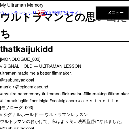
内
My Ultraman Memory
容
ウルトラマンとの思い出た
ウルトラマンシリーズ60周年記念サイト
メニュー
を
ス
ち
キ
ッ
thatkaijukidd
プ
[MONOLOGUE_003]
// SIGNAL HOLD — ULTRAMAN.LESSON
ultraman made me a better filmmaker.
@tsuburayaglobal
music • @epidemicsound
#myultramanmemory #ultraman #tokusatsu #filmmaking #filmmaker
#filmmakinglife #nostalgia #nostalgiacore #ａｅｓｔｈｅｔｉｃ
[モノローグ_003]
// シグナルホールド — ウルトラマンレッスン
ウルトラマンのおかげで、私はより良い映画監督になれました。
@tsuburayaglobal