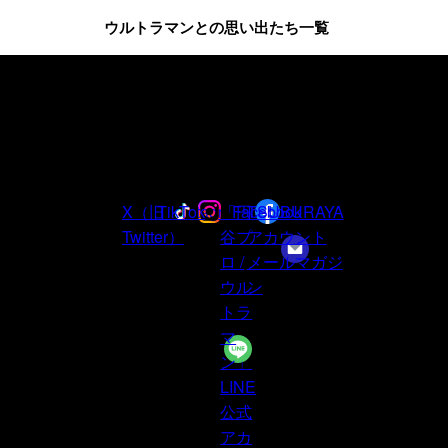
ウルトラマンとの思い出たち一覧
ウルトラマンシリーズ
60周年の
最新情報は
公式アカウントを
フ
ォロー
X（旧
TikTok
Instagram
「円
Facebook
TSUBURAYA
Twitter）
谷プ
アカウント
ロ /
メールマガジ
ウル
ン
トラ
マ
ン」
LINE
公式
アカ