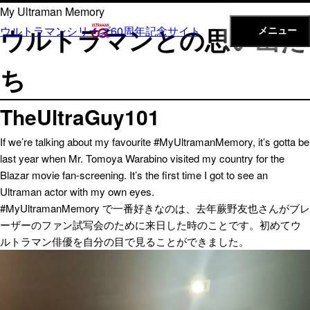
内
My Ultraman Memory
容
ウルトラマンとの思い出た
ウルトラマンシリーズ60周年記念サイト
メニュー
を
ス
ち
キ
ッ
TheUltraGuy101
プ
If we’re talking about my favourite #MyUltramanMemory, it’s gotta be
last year when Mr. Tomoya Warabino visited my country for the
Blazar movie fan-screening. It’s the first time I got to see an
Ultraman actor with my own eyes.
#MyUltramanMemory で一番好きなのは、去年蕨野友也さんがブレ
ーザーのファン試写会のために来日した時のことです。初めてウ
ルトラマン俳優を自分の目で見ることができました。