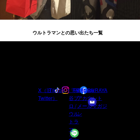
ウルトラマンとの思い出たち一覧
ウルトラマンシリーズ
60周年の
最新情報は
公式アカウントを
フ
ォロー
X（旧
TikTok
Instagram
「円
Facebook
TSUBURAYA
Twitter）
谷プ
アカウント
ロ /
メールマガジ
ウル
ン
トラ
マ
ン」