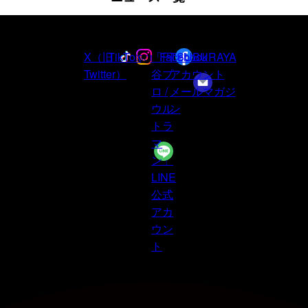
最新情報は
公式アカウントを
フォ
X（旧
TikTok
Instagram
「円
Facebook
TSUBURAYA
Twitter）
谷プ
アカウント
ロ /
メールマガジ
ウル
ン
トラ
マ
ン」
LINE
公式
アカ
ウン
ト