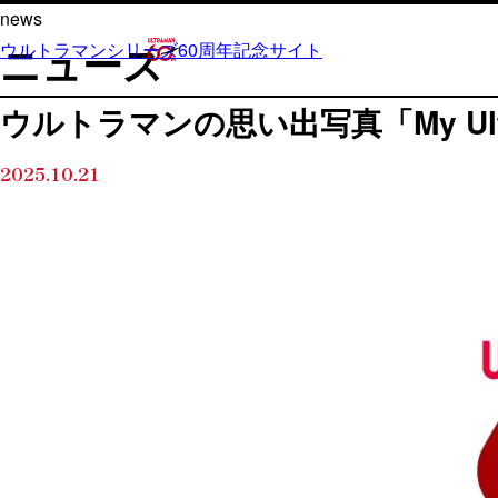
内
news
容
ニュース
ウルトラマンシリーズ60周年記念サイト
を
ス
ウルトラマンの思い出写真「My Ultr
キ
ッ
2025.10.21
プ